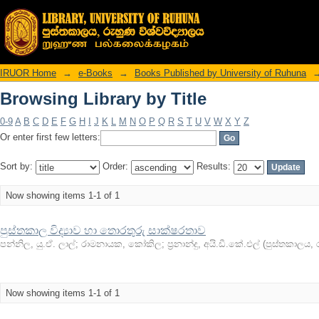
Browsing Library by Title
IRUOR Home
→
e-Books
→
Books Published by University of Ruhuna
Browsing Library by Title
0-9
A
B
C
D
E
F
G
H
I
J
K
L
M
N
O
P
Q
R
S
T
U
V
W
X
Y
Z
Or enter first few letters:
Sort by:
Order:
Results:
Now showing items 1-1 of 1
පුස්තකාල විද්‍යාව හා තොරතුරු සාක්ෂරතාව
පන්නිල, යු.ඒ. ලාල්
;
රාමනායක, කෝකිල
;
ප්‍රනාන්දු, අයි.ඩී.කේ.එල්
(
පුස්තකාලය, ර
Now showing items 1-1 of 1