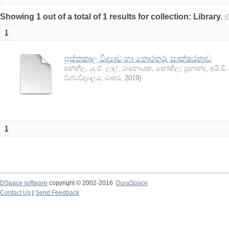
Showing 1 out of a total of 1 results for collection: Library.
(
1
පුස්තකාල විද්‍යාව හා තොරතුරු සාක්ෂරතාව
පන්නිල, යු.ඒ. ලාල්
;
රාමනායක, කෝකිල
;
ප්‍රනාන්දු, අයි.
විශ්වවිද්‍යාලය, මාතර
,
2019
)
1
DSpace software
copyright © 2002-2016
DuraSpace
Contact Us
|
Send Feedback