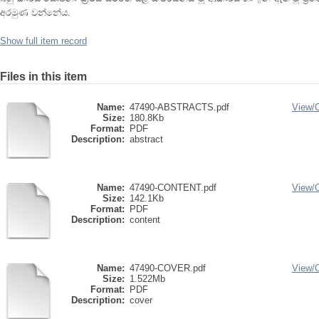
අරමුණ වන්නේය.
Show full item record
Files in this item
Name:
47490-ABSTRACTS.pdf
View/
Size:
180.8Kb
Format:
PDF
Description:
abstract
Name:
47490-CONTENT.pdf
View/
Size:
142.1Kb
Format:
PDF
Description:
content
Name:
47490-COVER.pdf
View/
Size:
1.522Mb
Format:
PDF
Description:
cover