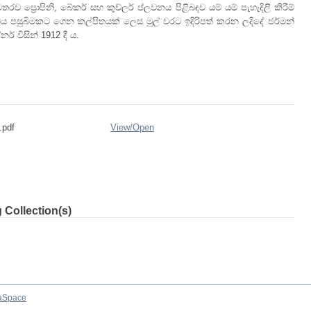
්‍රොපිනි, බේකර් සහ කුච්ලර් ප්ලවනය පිළිබඳව යම් යම් පැහැදිලි කිරීම්
ය පසුබිමකට ගෙන කල්පිතයක් ලෙස මුල් වරට ඉදිරිපත් කරන ලදිදේ ජර්මන්
ර් විසින් 1912 දී ය.
.pdf
View/
Open
 Collection(s)
aSpace