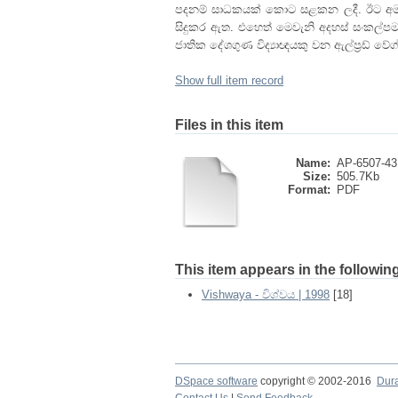
පදනම් සාධකයක් කොට සළකන ලදී. ඊට අමතරව ප
සිදුකර ඇත. එහෙත් මෙවැනි අදහස් සංකල්පම
ජාතික දේශගුණ විද්‍යාඥයකු වන ඇල්ප්‍රඩ් වේග්න
Show full item record
Files in this item
Name:
AP-6507-43
Size:
505.7Kb
Format:
PDF
This item appears in the following
Vishwaya - විශ්වය | 1998
[18]
DSpace software
copyright © 2002-2016
Dur