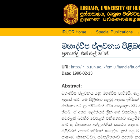
මහාද්වීප ප්ලවනය පිළිබ
IRUOR Home
→
Special Publications
→
මහාද්වීප ප්ලවනය පිළිබ
ප්‍රනාන්දු, එස්.එල්.‌ෙජ්.
URI:
http://ir.lib.ruh.ac.lk/xmlui/handle/iruo
Date:
1998-02-13
Abstract:
මහාද්වීප ප්ලවනය යනු මහද්වීප පාවීමයි. 
අදහස් වේ. මේ පිළිබඳව පළමු අදහස ඉදිරිපත්
එකිනෙකට ළං කිරීමෙන් ඒවා සසැඳෙන බව වැට
තිබේ. ඒ අතර ලෝත්යස් ග්‍රීන් ගේ චතුස්
වෙරළත් බටහිර වෙරළත් එකිනෙකට ගැලපීම භූ වි
නම් භූ විද්‍යාඥයා අත්ලන්තික් සාගරය දෙපස
පිළිබවත් අදහස් ඉදිරිපත් කළේය. ඉන් පසු 
පාෂාණ ස්කන්ධවල සමතුලිතතාව පදනම් කරගෙන